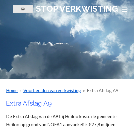
STOP VERKWISTING
Ga
direct
naar
de
hoofdinhoud
Home
»
Voorbeelden van verkwisting
»
Extra Afslag A9
Extra Afslag A9
De Extra Afslag van de A9 bij Heiloo koste de gemeente
Heiloo op grond van NOFA1 aanvankelijk €27,8 miljoen.