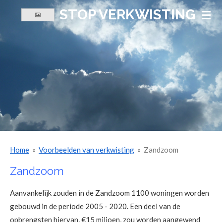
STOP VERKWISTING
Ga
direct
naar
de
hoofdinhoud
Home
»
Voorbeelden van verkwisting
»
Zandzoom
Zandzoom
Aanvankelijk zouden in de Zandzoom 1100 woningen worden
gebouwd in de periode 2005 - 2020. Een deel van de
opbrengsten hiervan, €15 miljoen, zou worden aangewend